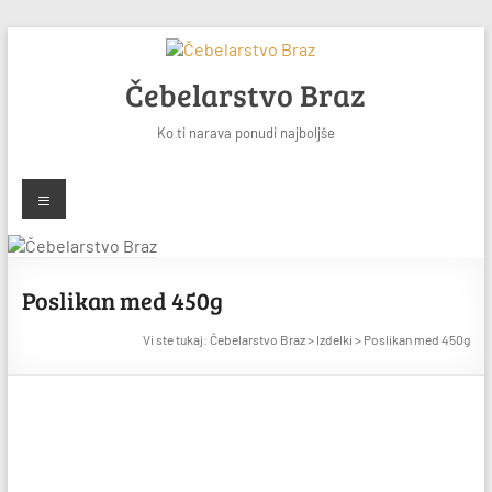
Skip
to
content
Čebelarstvo Braz
Ko ti narava ponudi najboljše
Meni
Poslikan med 450g
Vi ste tukaj:
Čebelarstvo Braz
>
Izdelki
>
Poslikan med 450g