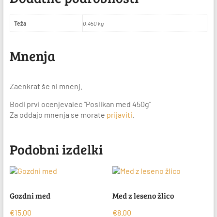
Teža
0.450 kg
Mnenja
Zaenkrat še ni mnenj.
Bodi prvi ocenjevalec “Poslikan med 450g”
Za oddajo mnenja se morate
prijaviti
.
Podobni izdelki
Gozdni med
Med z leseno žlico
€
15.00
€
8.00