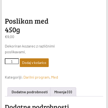
Poslikan med
450g
€
9.00
Dekoriran kozarec z različnimi
poslikavami.
Poslikan
Dodaj v košarico
med
450g
količina
Kategoriji:
Darilni program
,
Med
Dodatne podrobnosti
Mnenja (0)
Dodatne podrobnosti