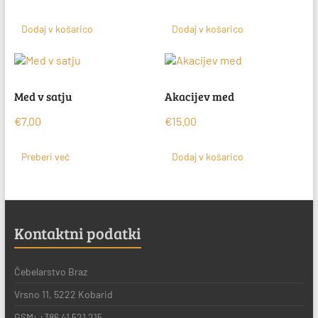
Dodaj v košarico
Dodaj v košarico
Med v satju
Akacijev med
€
7.00
€
15.00
Preberi več
Dodaj v košarico
Kontaktni podatki
Čebelarstvo Braz
Vrsno 11, 5222 Kobarid
GSM: +386 41 521 215