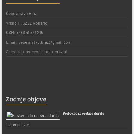
Čebelarstvo Braz
Vrsno 11, 5222 Kobarid
GSM: +386 41 521 215
Email: cebelarstvo.braz@gmail.com
Spletna stran:cebelarstvo-braz.si
Zadnje objave
Poslovna in osebna darila
1 decembra, 2021