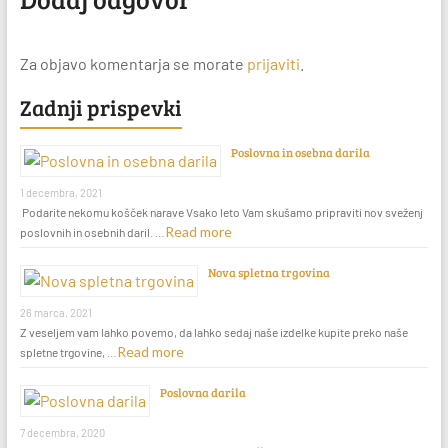
Za objavo komentarja se morate
prijaviti
.
Zadnji prispevki
Poslovna in osebna darila
1 decembra, 2021
Podarite nekomu košček narave Vsako leto Vam skušamo pripraviti nov sveženj
Read more
poslovnih in osebnih daril. …
Nova spletna trgovina
26 marca, 2021
Z veseljem vam lahko povemo, da lahko sedaj naše izdelke kupite preko naše
Read more
spletne trgovine, …
Poslovna darila
7 decembra, 2020