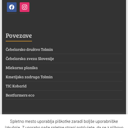
facebook
instagram
Povezave
Čebelarsko društvo Tolmin
Čebelarska zveza Slovenije
Mlekarna planika
Kmetijska zadruga Tolmin
TIC Kobarid
Bestfarmers eco
Spletno mesto uporablja piškotke zaradi boljše uporabniške
Copyright © 2026
Čebelarstvo Braz
. All rights reserved. Theme
Spacious
by
izkušnje. Z uporabo naše spletne strani potrjujete, da se z njihovo