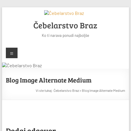
Skip
to
content
Čebelarstvo Braz
Ko ti narava ponudi najboljše
Meni
Blog Image Alternate Medium
Vi ste tukaj:
Čebelarstvo Braz
>
Blog Image Alternate Medium
Dodaj odgovor